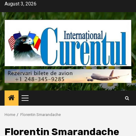
Skip
August 3, 2026
to
content
Primary
Menu
Home
Florentin Smarandache
Florentin Smarandache