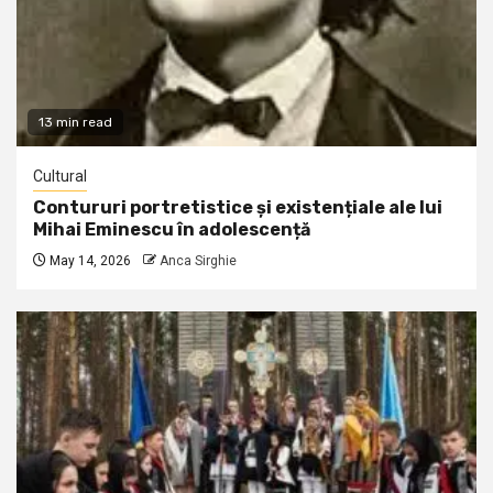
13 min read
Cultural
Contururi portretistice și existențiale ale lui
Mihai Eminescu în adolescență
May 14, 2026
Anca Sirghie