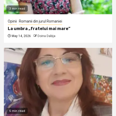
3 min read
Opinii
Romanii din jurul Romaniei
La umbra „fratelui mai mare”
May 14, 2026
Doina Dabija
5 min read