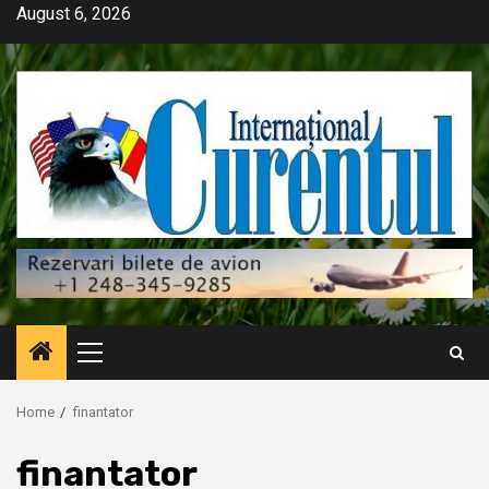
Skip
August 6, 2026
to
content
Primary
Menu
Home
finantator
finantator