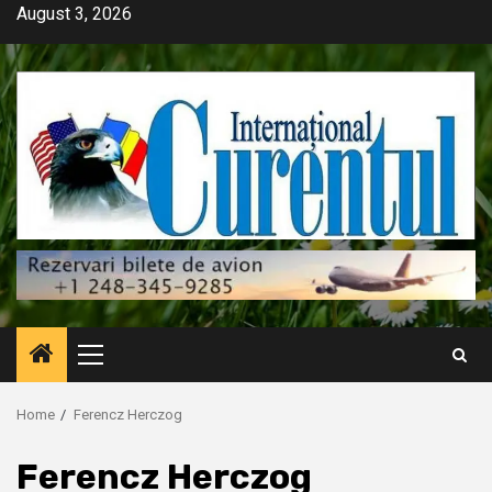
Skip
August 3, 2026
to
content
Primary
Menu
Home
Ferencz Herczog
Ferencz Herczog