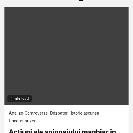
4 min read
Analize-Controverse
Dezbateri
Istorie ascunsa
Uncategorized
Acţiuni ale spionajului maghiar în