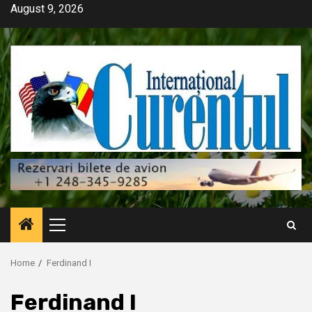
Skip
August 9, 2026
to
content
Primary
Menu
Home
Ferdinand I
Ferdinand I