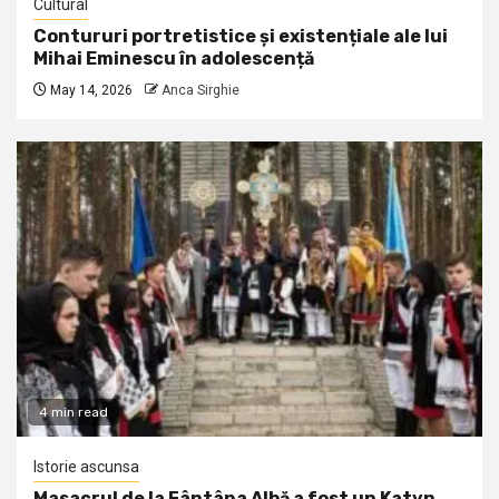
Cultural
Contururi portretistice și existențiale ale lui
Mihai Eminescu în adolescență
May 14, 2026
Anca Sirghie
4 min read
Istorie ascunsa
Masacrul de la Fântâna Albă a fost un Katyn