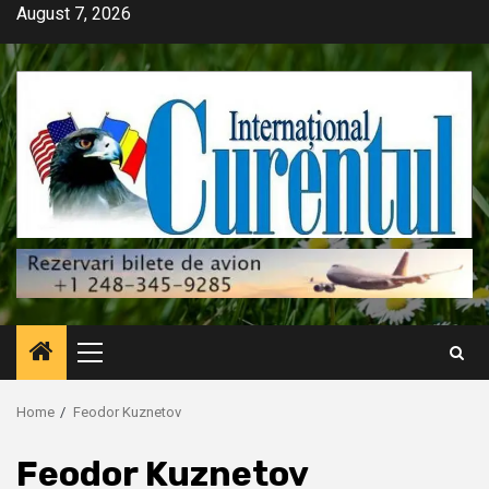
Skip
August 7, 2026
to
content
Primary
Menu
Home
Feodor Kuznetov
Feodor Kuznetov