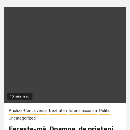
13 min read
Analize-Controverse
Dezbateri
Istorie ascunsa
Politic
Uncategorized
Fereşte-mă, Doamne, de prieteni…