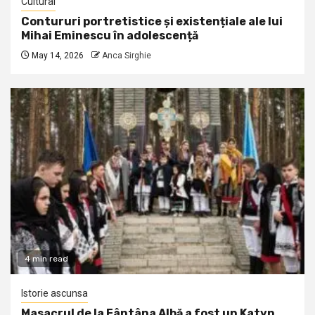
Cultural
Contururi portretistice și existențiale ale lui
Mihai Eminescu în adolescență
May 14, 2026
Anca Sirghie
4 min read
Istorie ascunsa
Masacrul de la Fântâna Albă a fost un Katyn