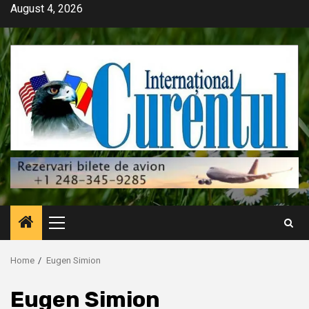
Skip
August 4, 2026
to
content
Primary
Menu
Home
Eugen Simion
Eugen Simion