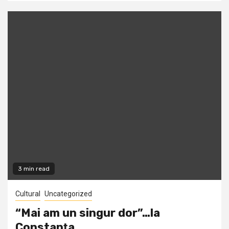
3 min read
Cultural
Uncategorized
“Mai am un singur dor”…la
Constanţa