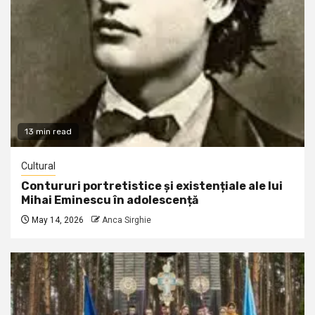
13 min read
Cultural
Contururi portretistice și existențiale ale lui
Mihai Eminescu în adolescență
May 14, 2026
Anca Sirghie