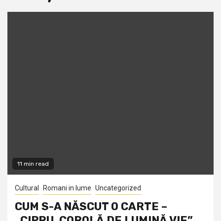
11 min read
Cultural
Romani in lume
Uncategorized
CUM S-A NĂSCUT O CARTE –
„CIPRU, COROLĂ DE LUMINĂ VIE”