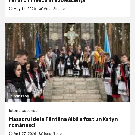
Mihai Eminescu în adolescență
May 14, 2026
Anca Sirghie
4 min read
Istorie ascunsa
Masacrul de la Fântâna Albă a fost un Katyn
românesc!
April 27, 2026
Ionuţ Ţene