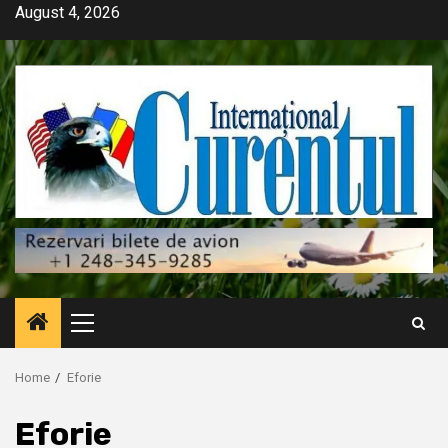
Skip
August 4, 2026
to
content
Primary
Menu
Home
Eforie
Eforie