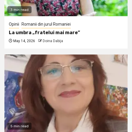
3 min read
Opinii
Romanii din jurul Romaniei
La umbra „fratelui mai mare”
May 14, 2026
Doina Dabija
5 min read