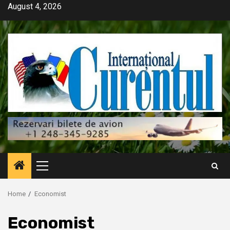
Skip
August 4, 2026
to
content
Primary
Menu
Home
Economist
Economist