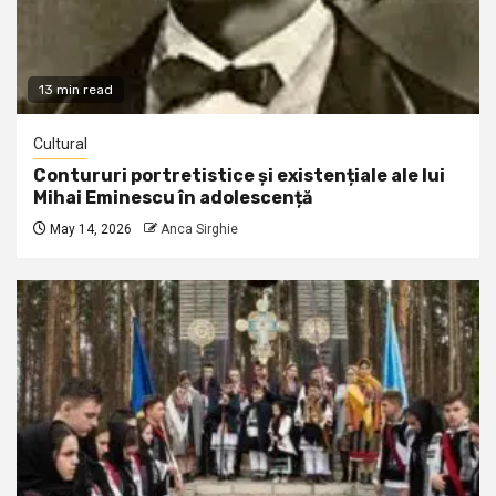
13 min read
Cultural
Contururi portretistice și existențiale ale lui
Mihai Eminescu în adolescență
May 14, 2026
Anca Sirghie