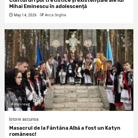
Contururi portretistice și existențiale ale lui
Mihai Eminescu în adolescență
May 14, 2026
Anca Sirghie
4 min read
Istorie ascunsa
Masacrul de la Fântâna Albă a fost un Katyn
românesc!