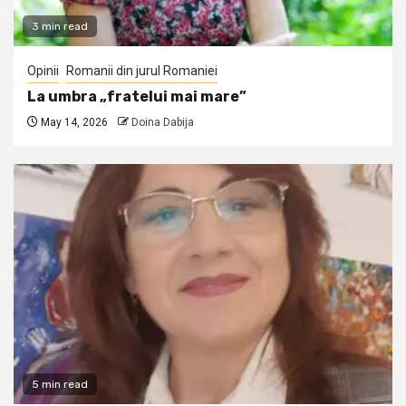
3 min read
Opinii
Romanii din jurul Romaniei
La umbra „fratelui mai mare”
May 14, 2026
Doina Dabija
5 min read