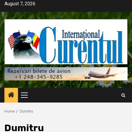
Skip
August 7, 2026
to
content
Primary
Menu
Home
Dumitru
Dumitru