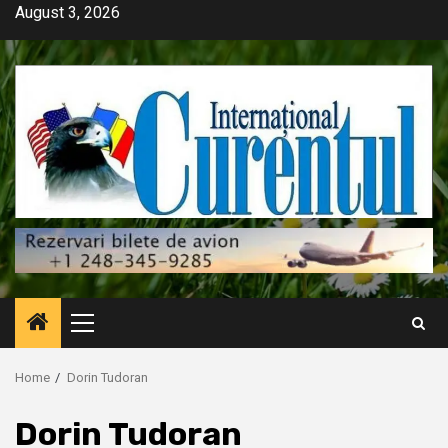
Skip
August 3, 2026
to
content
Primary
Menu
Home
Dorin Tudoran
Dorin Tudoran