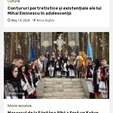
Cultural
Contururi portretistice și existențiale ale lui
Mihai Eminescu în adolescență
May 14, 2026
Anca Sirghie
4 min read
Istorie ascunsa
Masacrul de la Fântâna Albă a fost un Katyn