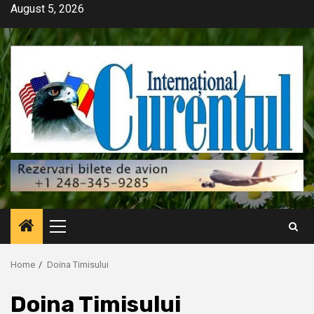
Skip
August 5, 2026
to
content
Primary
Menu
Home
Doina Timisului
Doina Timisului