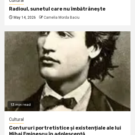
Cultural
Radioul, sunetul care nu îmbătrânește
May 14, 2026
Camelia Morda Baciu
13 min read
Cultural
Contururi portretistice și existențiale ale lui
Mihai Eminescu în adolescență