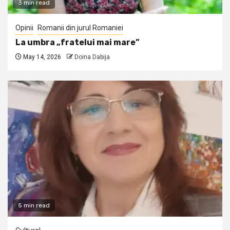
3 min read
Opinii
Romanii din jurul Romaniei
La umbra „fratelui mai mare”
May 14, 2026
Doina Dabija
5 min read