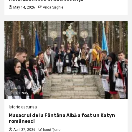
May 14, 2026
Anca Sirghie
4 min read
Istorie ascunsa
Masacrul de la Fântâna Albă a fost un Katyn
românesc!
April 27, 2026
Ionuţ Ţene