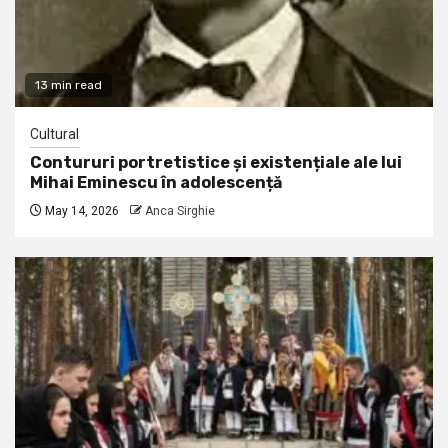
13 min read
Cultural
Contururi portretistice și existențiale ale lui
Mihai Eminescu în adolescență
May 14, 2026
Anca Sirghie