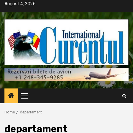
Skip
August 4, 2026
to
content
Primary
Menu
Home
departament
departament