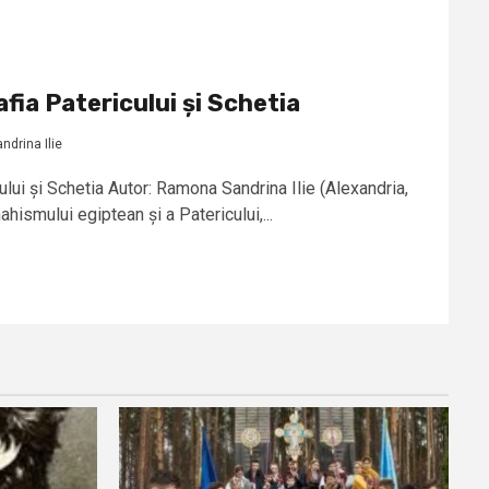
fia Patericului și Schetia
drina Ilie
ului și Schetia Autor: Ramona Sandrina Ilie (Alexandria,
smului egiptean și a Patericului,...