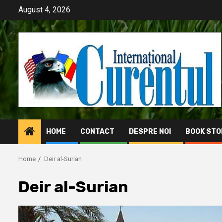
Skip
August 4, 2026
to
content
HOME
CONTACT
DESPRE NOI
BOOK STO
Home
Deir al-Surian
Deir al-Surian