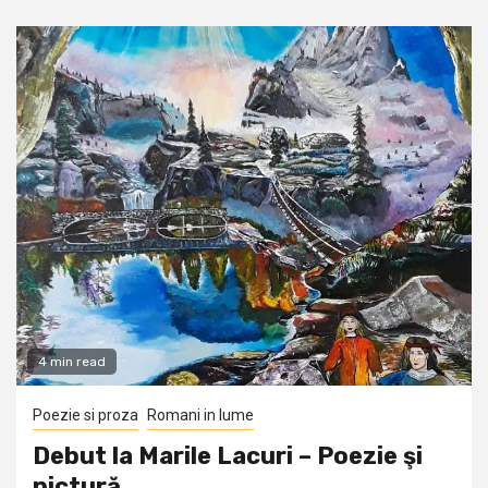
4 min read
Poezie si proza
Romani in lume
Debut la Marile Lacuri – Poezie şi
pictură