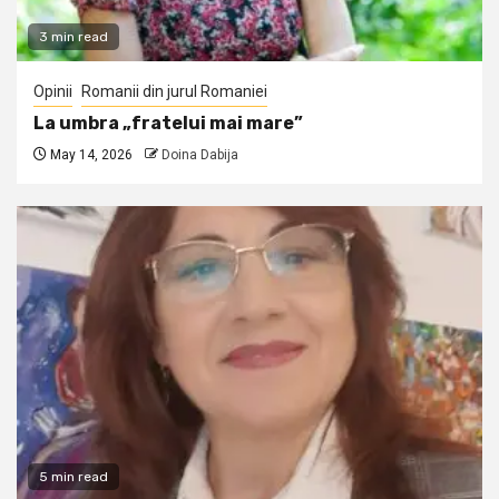
3 min read
Opinii
Romanii din jurul Romaniei
La umbra „fratelui mai mare”
May 14, 2026
Doina Dabija
5 min read