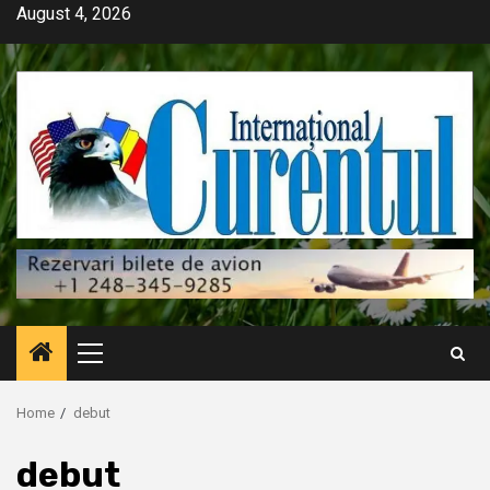
Skip
August 4, 2026
to
content
Primary
Menu
Home
debut
debut