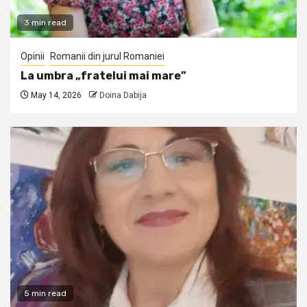
3 min read
Opinii
Romanii din jurul Romaniei
La umbra „fratelui mai mare”
May 14, 2026
Doina Dabija
5 min read