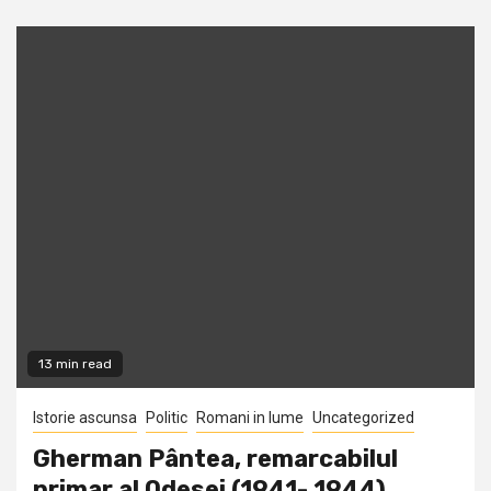
13 min read
Istorie ascunsa
Politic
Romani in lume
Uncategorized
Gherman Pântea, remarcabilul
primar al Odesei (1941- 1944)