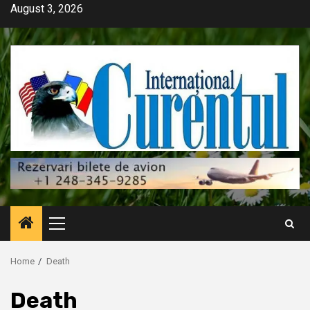
Skip
August 3, 2026
to
content
Primary
Menu
Home
Death
Death