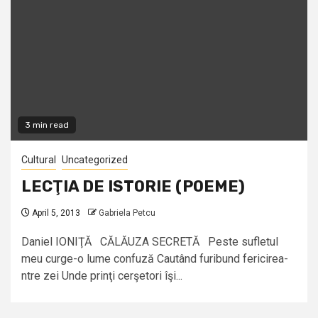
3 min read
Cultural
Uncategorized
LECŢIA DE ISTORIE (POEME)
April 5, 2013
Gabriela Petcu
Daniel IONIŢĂ CĂLĂUZA SECRETĂ Peste sufletul
meu curge-o lume confuză Cautând furibund fericirea-
ntre zei Unde prinţi cerşetori îşi...