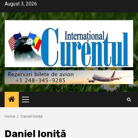
Skip
August 3, 2026
to
content
Primary
Menu
Home
Daniel Ioniță
Daniel Ioniță