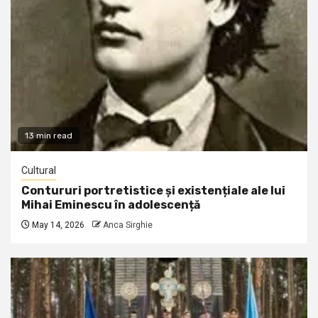
13 min read
Cultural
Contururi portretistice și existențiale ale lui
Mihai Eminescu în adolescență
May 14, 2026
Anca Sirghie