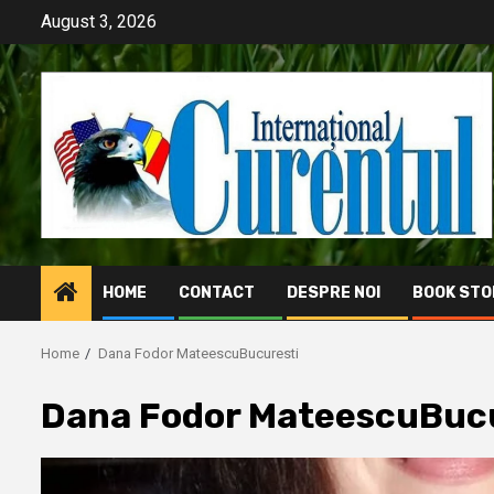
Skip
August 3, 2026
to
content
HOME
CONTACT
DESPRE NOI
BOOK STO
Home
Dana Fodor MateescuBucuresti
Dana Fodor MateescuBuc