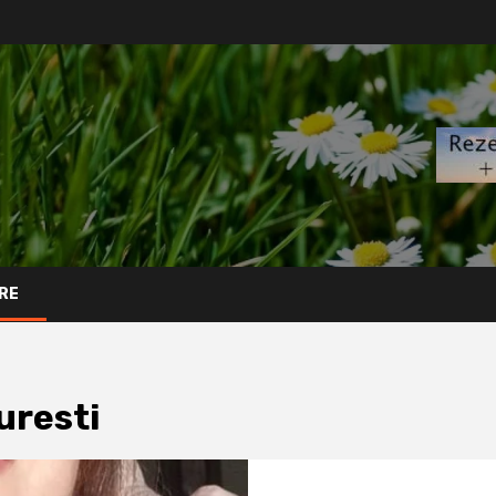
RE
uresti