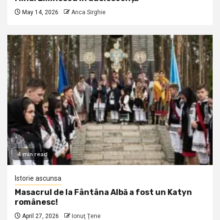
May 14, 2026
Anca Sirghie
4 min read
Istorie ascunsa
Masacrul de la Fântâna Albă a fost un Katyn
românesc!
April 27, 2026
Ionuţ Ţene