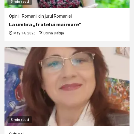
3 min read
Opinii
Romanii din jurul Romaniei
La umbra „fratelui mai mare”
May 14, 2026
Doina Dabija
5 min read