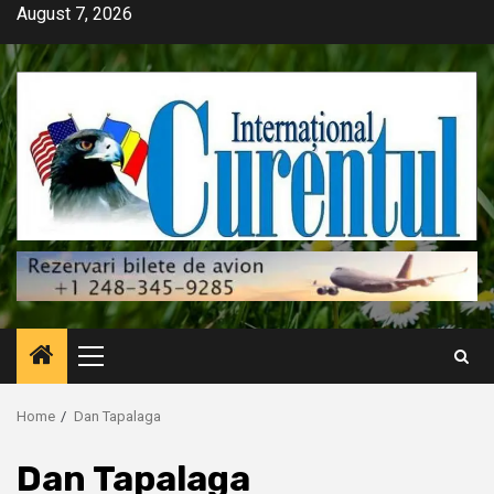
Skip
August 7, 2026
to
content
Primary
Menu
Home
Dan Tapalaga
Dan Tapalaga