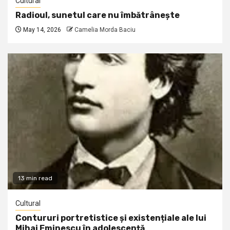
Cultural
Radioul, sunetul care nu îmbătrânește
May 14, 2026
Camelia Morda Baciu
13 min read
Cultural
Contururi portretistice și existențiale ale lui
Mihai Eminescu în adolescență