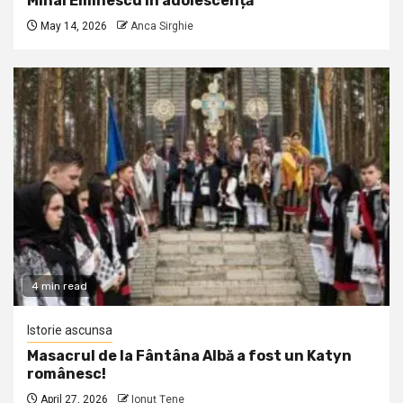
Mihai Eminescu în adolescență
May 14, 2026
Anca Sirghie
4 min read
Istorie ascunsa
Masacrul de la Fântâna Albă a fost un Katyn
românesc!
April 27, 2026
Ionuţ Ţene