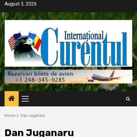
Skip
August 3, 2026
to
content
Primary
Menu
Home
Dan Juganaru
Dan Juganaru