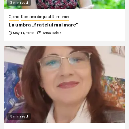
3 min read
Opinii
Romanii din jurul Romaniei
La umbra „fratelui mai mare”
May 14, 2026
Doina Dabija
5 min read