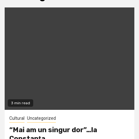
3 min read
Cultural
Uncategorized
“Mai am un singur dor”…la
Constanţa