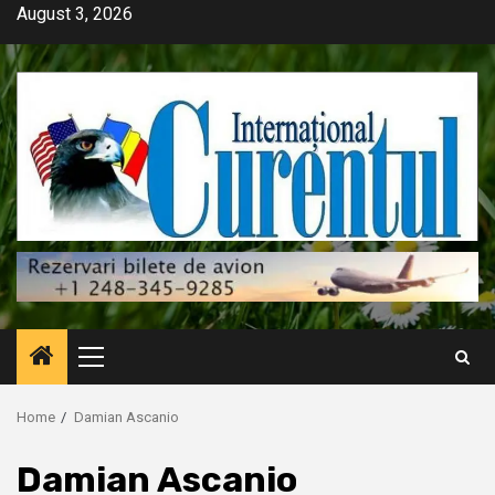
Skip
August 3, 2026
to
content
Primary
Menu
Home
Damian Ascanio
Damian Ascanio