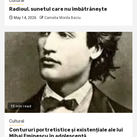
Cultural
Radioul, sunetul care nu îmbătrânește
May 14, 2026
Camelia Morda Baciu
13 min read
Cultural
Contururi portretistice și existențiale ale lui
Mihai Eminescu în adolescență