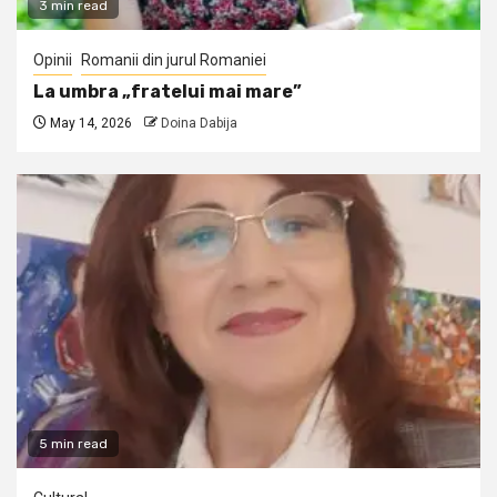
3 min read
Opinii
Romanii din jurul Romaniei
La umbra „fratelui mai mare”
May 14, 2026
Doina Dabija
5 min read