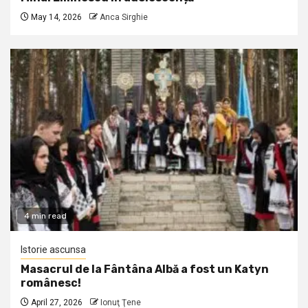
May 14, 2026
Anca Sirghie
4 min read
Istorie ascunsa
Masacrul de la Fântâna Albă a fost un Katyn
românesc!
April 27, 2026
Ionuţ Ţene