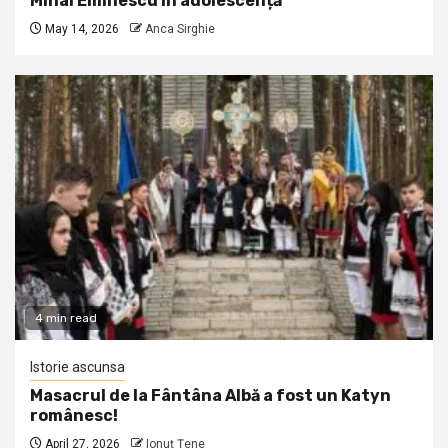
Mihai Eminescu în adolescență
May 14, 2026
Anca Sirghie
4 min read
Istorie ascunsa
Masacrul de la Fântâna Albă a fost un Katyn
românesc!
April 27, 2026
Ionuţ Ţene