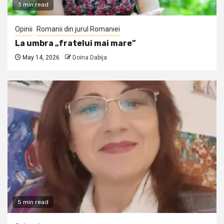
3 min read
Opinii
Romanii din jurul Romaniei
La umbra „fratelui mai mare”
May 14, 2026
Doina Dabija
5 min read