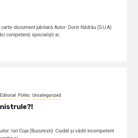
-o carte-document jubiliară Autor: Dorin Nădrău (S.U.A)
oi competenți specialiști ai...
Editorial
Politic
Uncategorized
inistrule?!
Autor: Ion Coja (Bucuresti) Ciudat și vădit incompetent