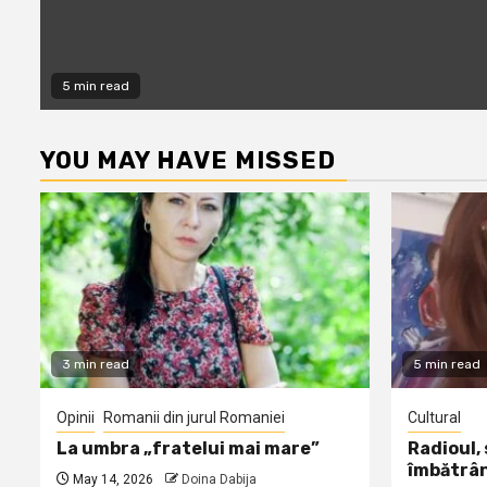
5 min read
YOU MAY HAVE MISSED
3 min read
5 min read
Opinii
Romanii din jurul Romaniei
Cultural
La umbra „fratelui mai mare”
Radioul,
îmbătrâ
May 14, 2026
Doina Dabija