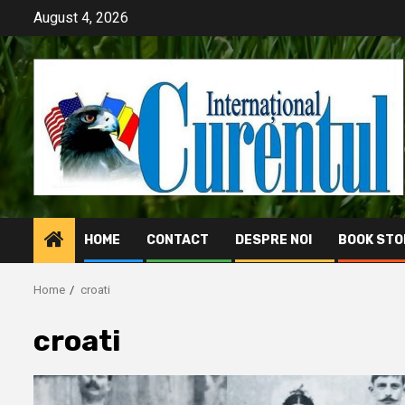
Skip
August 4, 2026
to
content
HOME
CONTACT
DESPRE NOI
BOOK STO
Home
croati
croati