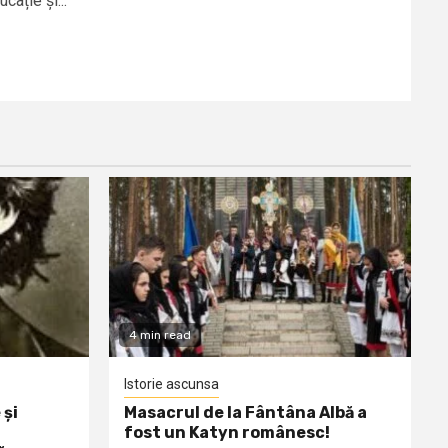
cație și...
4 min read
Istorie ascunsa
 și
Masacrul de la Fântâna Albă a
fost un Katyn românesc!