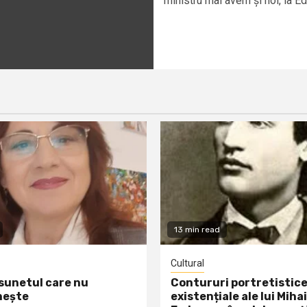
ministru mai avem și noi, la Edu
13 min read
Cultural
 sunetul care nu
Contururi portretistice
nește
existențiale ale lui Mihai