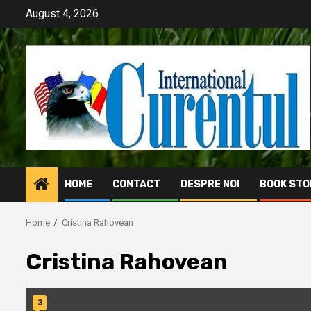
Skip
August 4, 2026
to
content
HOME
CONTACT
DESPRE NOI
BOOK STO
Home
Cristina Rahovean
Cristina Rahovean
3