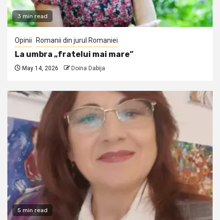
3 min read
Opinii
Romanii din jurul Romaniei
La umbra „fratelui mai mare”
May 14, 2026
Doina Dabija
5 min read