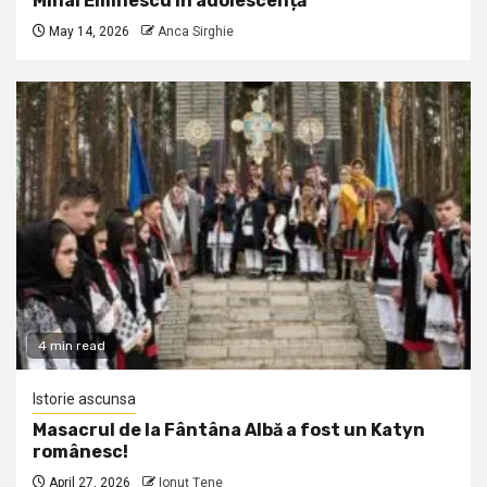
Mihai Eminescu în adolescență
May 14, 2026
Anca Sirghie
4 min read
Istorie ascunsa
Masacrul de la Fântâna Albă a fost un Katyn
românesc!
April 27, 2026
Ionuţ Ţene