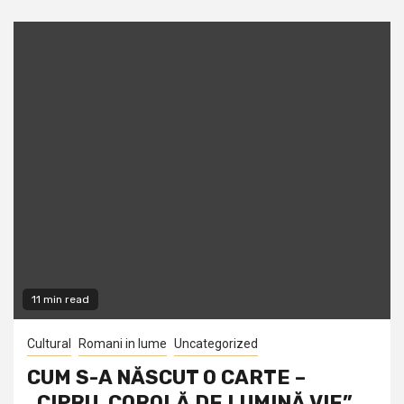
11 min read
Cultural
Romani in lume
Uncategorized
CUM S-A NĂSCUT O CARTE –
„CIPRU, COROLĂ DE LUMINĂ VIE”