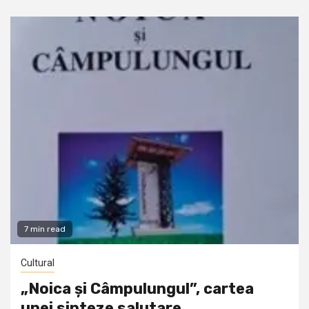
7 min read
Cultural
„Noica și Câmpulungul”, cartea
unei sinteze salutare