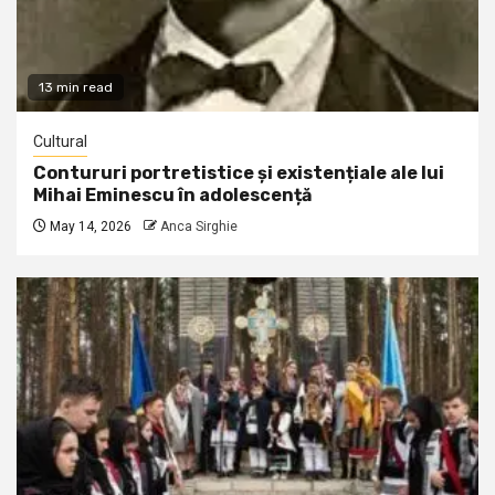
13 min read
Cultural
Contururi portretistice și existențiale ale lui
Mihai Eminescu în adolescență
May 14, 2026
Anca Sirghie