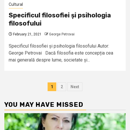
Cultural
Specificul filosofiei și psihologia
filosofului
February 21, 2021
George Petrovai
Specificul filosofiei și psihologia filosofului Autor:
George Petrovai Dacă filosofia este concepția cea
mai generală despre lume, societate și...
Posts
1
2
Next
pagination
YOU MAY HAVE MISSED