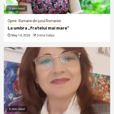
3 min read
Opinii
Romanii din jurul Romaniei
La umbra „fratelui mai mare”
May 14, 2026
Doina Dabija
5 min read