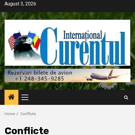
Skip
August 3, 2026
to
content
Primary
Menu
Home
Conflicte
Conflicte