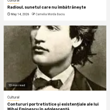
Cultural
Radioul, sunetul care nu îmbătrânește
May 14, 2026
Camelia Morda Baciu
13 min read
Cultural
Contururi portretistice și existențiale ale lui
Mihai Eminescu în adolescență