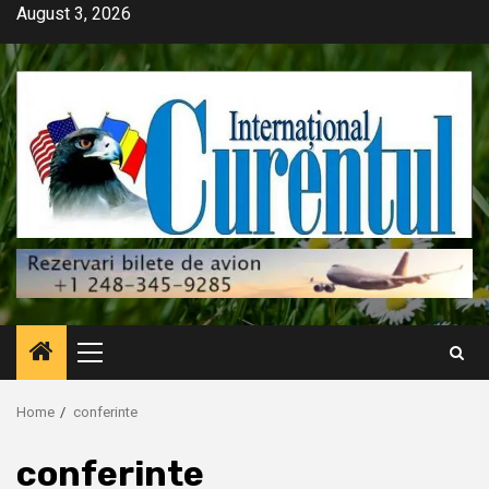
Skip
August 3, 2026
to
content
Primary
Menu
Home
conferinte
conferinte