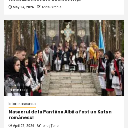
May 14, 2026
Anca Sirghie
4 min read
Istorie ascunsa
Masacrul de la Fântâna Albă a fost un Katyn
românesc!
April 27, 2026
Ionuţ Ţene