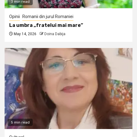
3 min read
Opinii
Romanii din jurul Romaniei
La umbra „fratelui mai mare”
May 14, 2026
Doina Dabija
5 min read