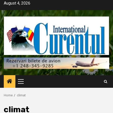
Skip
August 4, 2026
to
content
Primary
Menu
Home
climat
climat