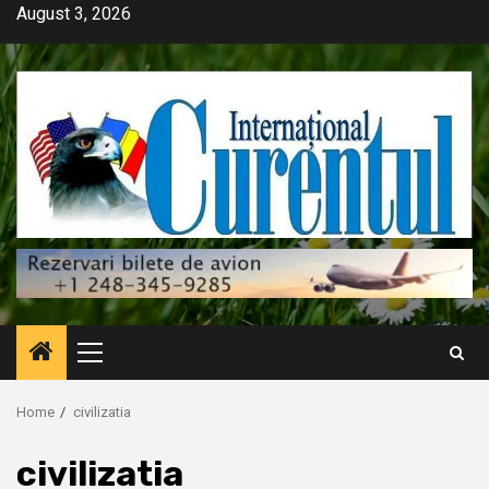
Skip
August 3, 2026
to
content
Primary
Menu
Home
civilizatia
civilizatia