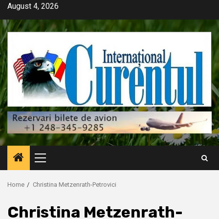
Skip
August 4, 2026
to
content
Primary
Menu
Home
Christina Metzenrath-Petrovici
Christina Metzenrath-