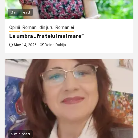
3 min read
Opinii
Romanii din jurul Romaniei
La umbra „fratelui mai mare”
May 14, 2026
Doina Dabija
5 min read