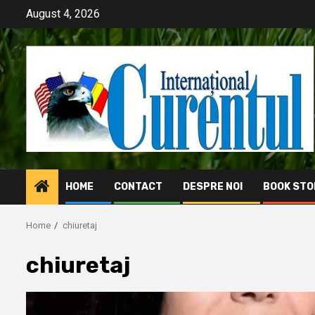
Skip
August 4, 2026
to
content
HOME
CONTACT
DESPRE NOI
BOOK STO
Home
chiuretaj
chiuretaj