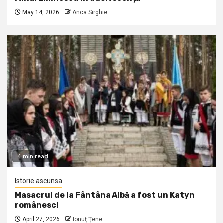
May 14, 2026
Anca Sirghie
4 min read
Istorie ascunsa
Masacrul de la Fântâna Albă a fost un Katyn
românesc!
April 27, 2026
Ionuţ Ţene