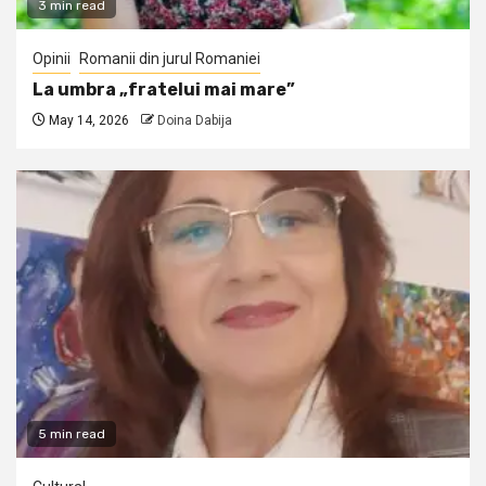
3 min read
Opinii
Romanii din jurul Romaniei
La umbra „fratelui mai mare”
May 14, 2026
Doina Dabija
5 min read