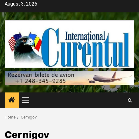
Skip
August 3, 2026
to
content
Primary
Menu
Home
Cernigov
Cernigov