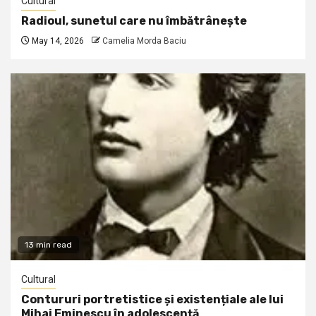
Cultural
Radioul, sunetul care nu îmbătrânește
May 14, 2026
Camelia Morda Baciu
13 min read
Cultural
Contururi portretistice și existențiale ale lui
Mihai Eminescu în adolescență