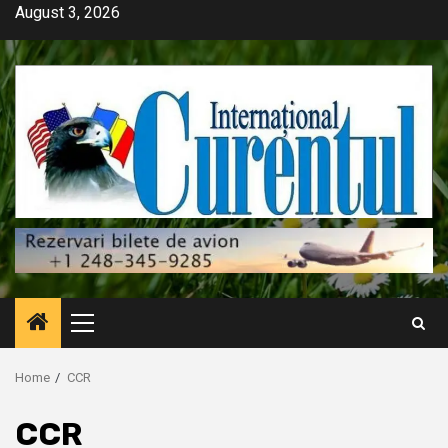
Skip
August 3, 2026
to
content
Primary
Menu
Home
CCR
CCR