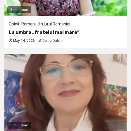
3 min read
Opinii
Romanii din jurul Romaniei
La umbra „fratelui mai mare”
May 14, 2026
Doina Dabija
5 min read