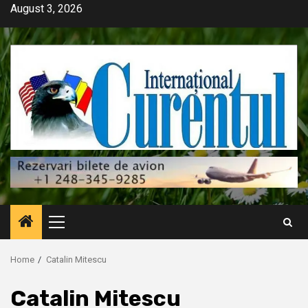
Skip
August 3, 2026
to
content
Primary
Menu
Home
Catalin Mitescu
Catalin Mitescu