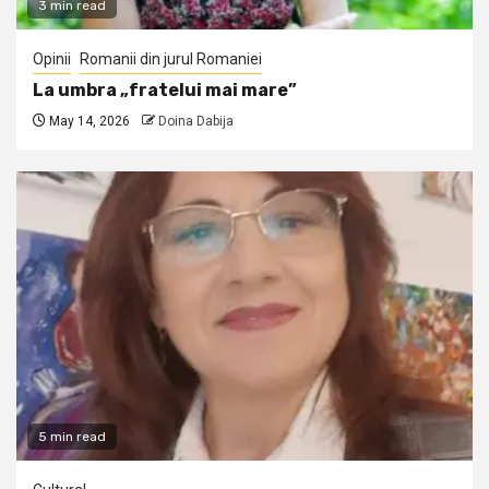
3 min read
Opinii
Romanii din jurul Romaniei
La umbra „fratelui mai mare”
May 14, 2026
Doina Dabija
5 min read