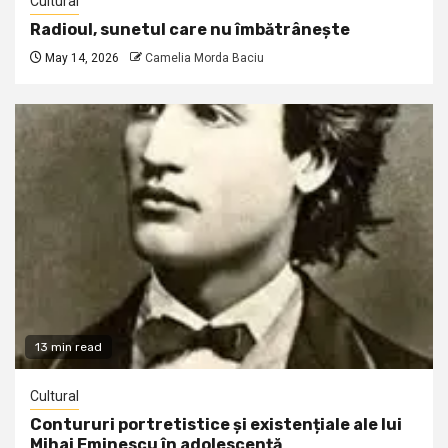
Cultural
Radioul, sunetul care nu îmbătrânește
May 14, 2026
Camelia Morda Baciu
13 min read
Cultural
Contururi portretistice și existențiale ale lui
Mihai Eminescu în adolescență