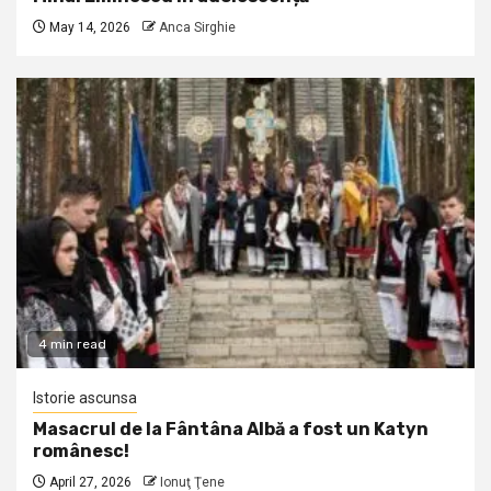
May 14, 2026
Anca Sirghie
4 min read
Istorie ascunsa
Masacrul de la Fântâna Albă a fost un Katyn
românesc!
April 27, 2026
Ionuţ Ţene