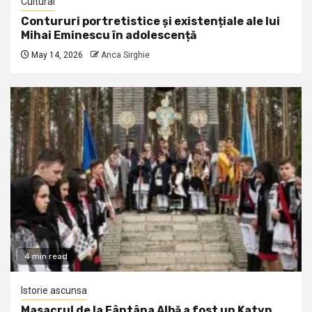
Cultural
Contururi portretistice și existențiale ale lui
Mihai Eminescu în adolescență
May 14, 2026
Anca Sirghie
4 min read
Istorie ascunsa
Masacrul de la Fântâna Albă a fost un Katyn