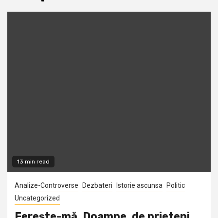
13 min read
Analize-Controverse
Dezbateri
Istorie ascunsa
Politic
Uncategorized
Fereşte-mă, Doamne, de prieteni…