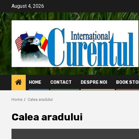
Skip
August 4, 2026
to
content
HOME
CONTACT
DESPRE NOI
BOOK STO
Home
Calea aradului
Calea aradului