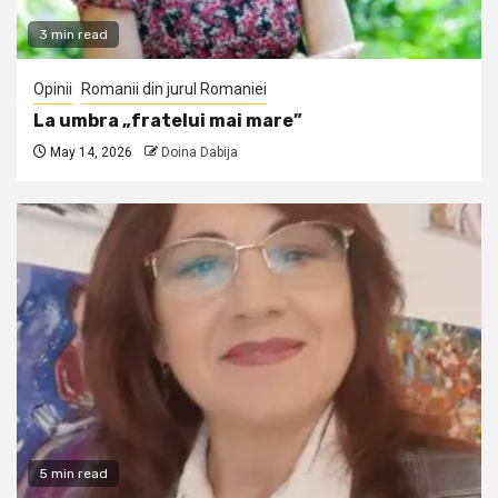
3 min read
Opinii
Romanii din jurul Romaniei
La umbra „fratelui mai mare”
May 14, 2026
Doina Dabija
5 min read