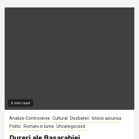
5 min read
Analize-Controverse
Cultural
Dezbateri
Istorie ascunsa
Politic
Romani in lume
Uncategorized
Dureri ale Basarabiei