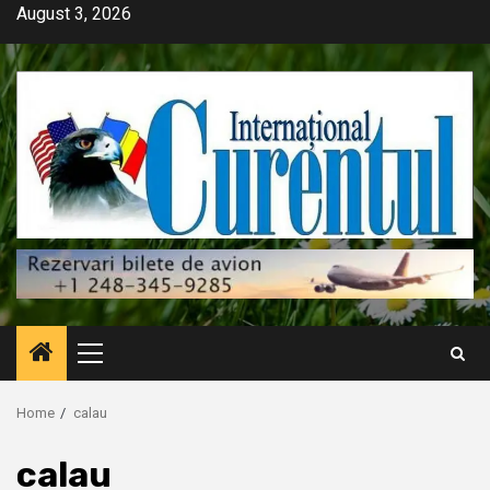
Skip
August 3, 2026
to
content
Primary
Menu
Home
calau
calau