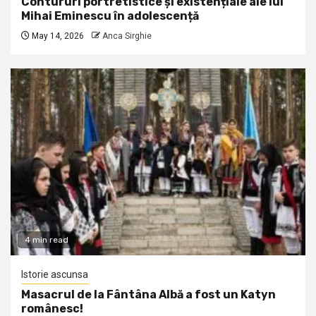
Contururi portretistice și existențiale ale lui
Mihai Eminescu în adolescență
May 14, 2026
Anca Sirghie
4 min read
Istorie ascunsa
Masacrul de la Fântâna Albă a fost un Katyn
românesc!