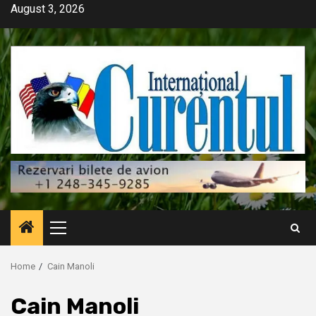
Skip
August 3, 2026
to
content
Primary
Menu
Home
Cain Manoli
Cain Manoli