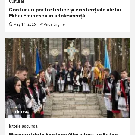
Cultural
Contururi portretistice și existențiale ale lui
Mihai Eminescu în adolescență
May 14, 2026
Anca Sirghie
4 min read
Istorie ascunsa
Masacrul de la Fântâna Albă a fost un Katyn