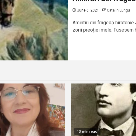
June 6, 2021
Catalin Lungu
Amintiri din fragedă hirotonie 
zorii preoției mele. Fusesem hi
13 min read