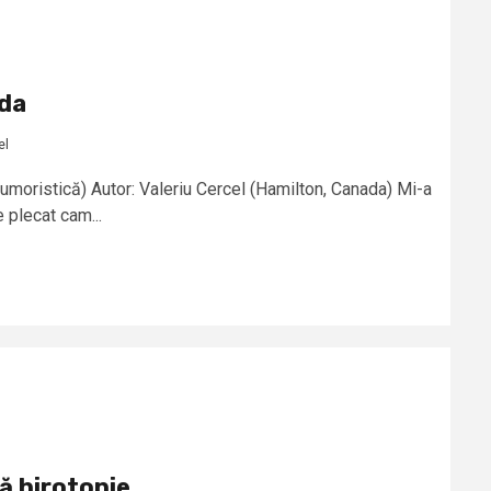
ada
el
umoristică) Autor: Valeriu Cercel (Hamilton, Canada) Mi-a
e plecat cam...
ă hirotonie