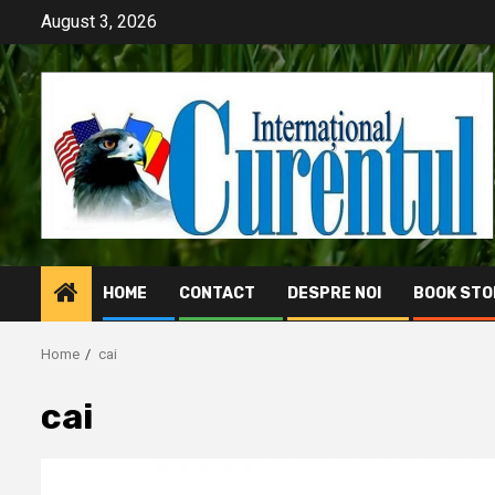
Skip
August 3, 2026
to
content
HOME
CONTACT
DESPRE NOI
BOOK STO
Home
cai
cai