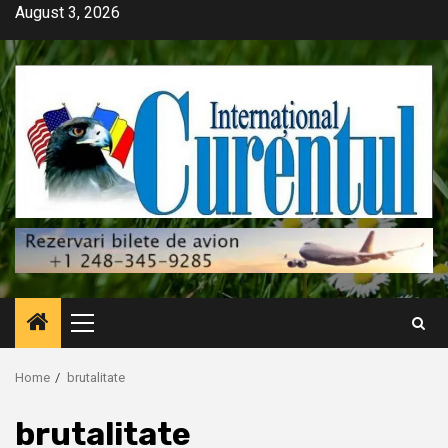
Skip
August 3, 2026
to
content
Primary
Menu
Home
brutalitate
brutalitate