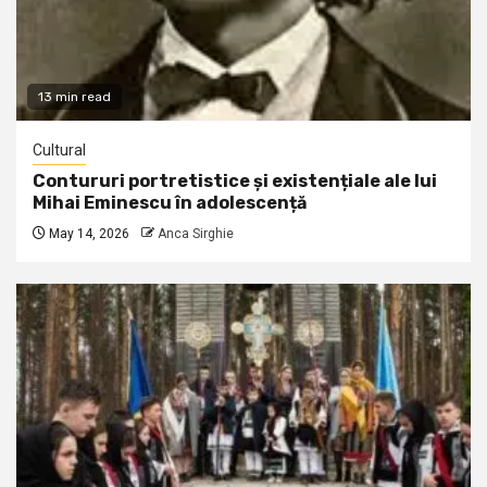
13 min read
Cultural
Contururi portretistice și existențiale ale lui
Mihai Eminescu în adolescență
May 14, 2026
Anca Sirghie