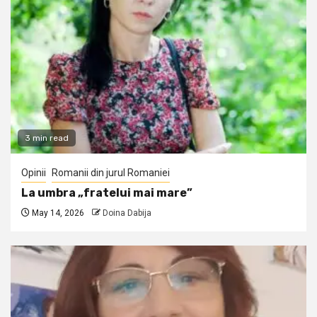
3 min read
Opinii
Romanii din jurul Romaniei
La umbra „fratelui mai mare”
May 14, 2026
Doina Dabija