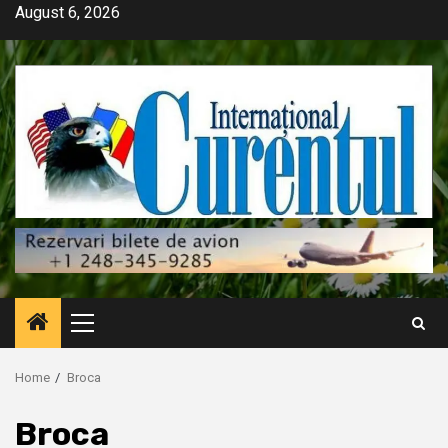
Skip
August 6, 2026
to
content
Primary
Menu
Home
Broca
Broca