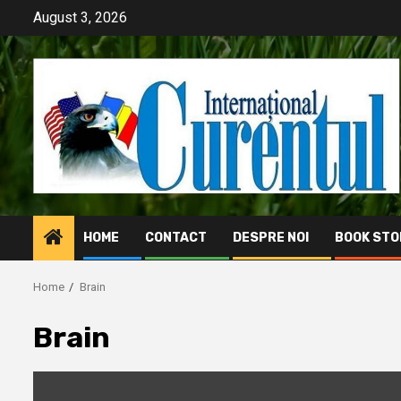
Skip
August 3, 2026
to
content
HOME
CONTACT
DESPRE NOI
BOOK STO
Home
Brain
Brain