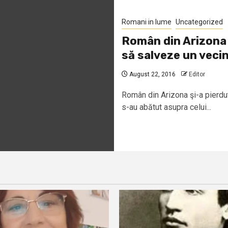
Romani in lume
Uncategorized
Român din Arizona ş
să salveze un veci
August 22, 2016
Editor
Român din Arizona şi-a pierdut
s-au abătut asupra celui...