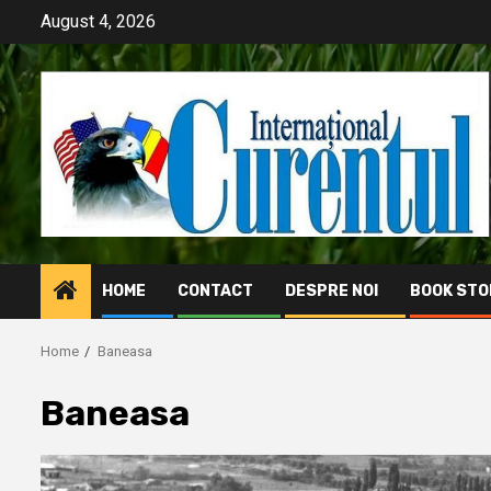
Skip
August 4, 2026
to
content
HOME
CONTACT
DESPRE NOI
BOOK STO
Home
Baneasa
Baneasa