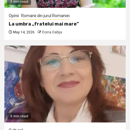
3 min read
Opinii
Romanii din jurul Romaniei
La umbra „fratelui mai mare”
May 14, 2026
Doina Dabija
5 min read