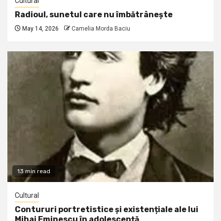
Cultural
Radioul, sunetul care nu îmbătrânește
May 14, 2026
Camelia Morda Baciu
13 min read
Cultural
Contururi portretistice și existențiale ale lui
Mihai Eminescu în adolescență