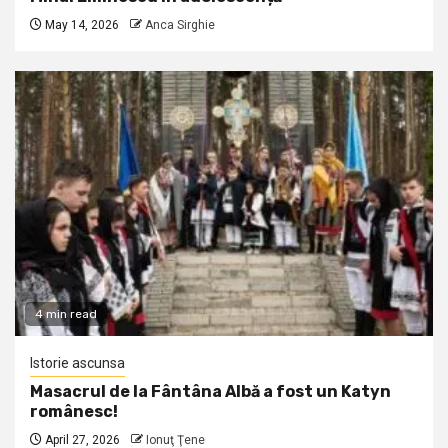
May 14, 2026
Anca Sirghie
4 min read
Istorie ascunsa
Masacrul de la Fântâna Albă a fost un Katyn
românesc!
April 27, 2026
Ionuţ Ţene