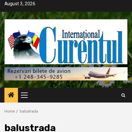
Skip
August 3, 2026
to
content
Primary
Menu
Home
balustrada
balustrada