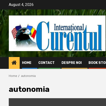
Skip
August 4, 2026
to
content
HOME
CONTACT
DESPRE NOI
BOOK STO
Home
autonomia
autonomia