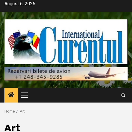
Skip
August 6, 2026
to
content
Primary
Menu
Home
Art
Art