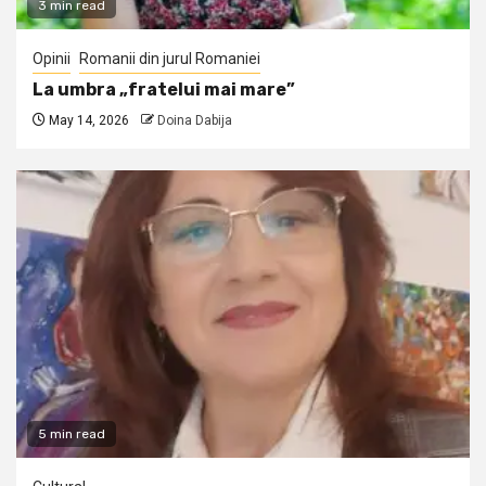
3 min read
Opinii
Romanii din jurul Romaniei
La umbra „fratelui mai mare”
May 14, 2026
Doina Dabija
5 min read