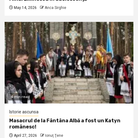
May 14, 2026
Anca Sirghie
4 min read
Istorie ascunsa
Masacrul de la Fântâna Albă a fost un Katyn
românesc!
April 27, 2026
Ionuţ Ţene