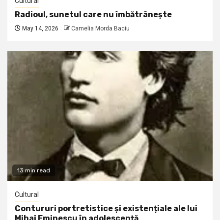
Cultural
Radioul, sunetul care nu îmbătrânește
May 14, 2026
Camelia Morda Baciu
13 min read
Cultural
Contururi portretistice și existențiale ale lui
Mihai Eminescu în adolescență