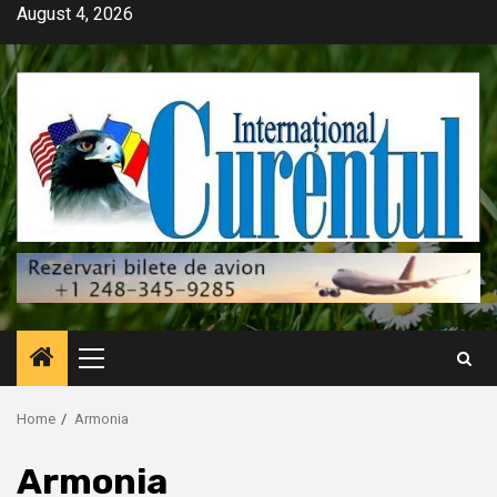
Skip
August 4, 2026
to
content
Primary
Menu
Home
Armonia
Armonia